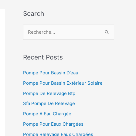
Search
R
e
c
h
Recent Posts
e
Pompe Pour Bassin D’eau
r
Pompe Pour Bassin Extérieur Solaire
c
h
Pompe De Relevage Btp
e
Sfa Pompe De Relevage
r
Pompe A Eau Chargée
Pompe Pour Eaux Chargées
:
Pompe Relevage Eaux Chargées