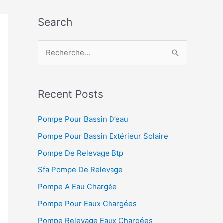
Search
R
e
c
h
Recent Posts
e
Pompe Pour Bassin D’eau
r
Pompe Pour Bassin Extérieur Solaire
c
h
Pompe De Relevage Btp
e
Sfa Pompe De Relevage
r
Pompe A Eau Chargée
Pompe Pour Eaux Chargées
:
Pompe Relevage Eaux Chargées