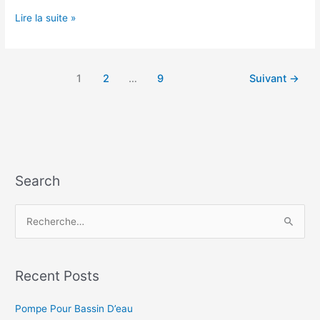
Pompe
Lire la suite »
De
Relevage
Condensat
1
2
…
9
Suivant
→
Chaudière
Search
R
e
c
h
Recent Posts
e
Pompe Pour Bassin D’eau
r