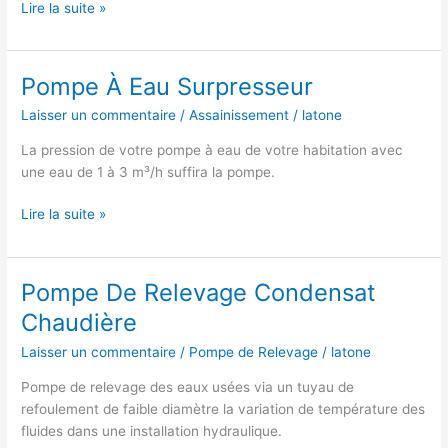
Pompe
Lire la suite »
De
Surface
Solaire
Pompe À Eau Surpresseur
Laisser un commentaire
/
Assainissement
/
latone
La pression de votre pompe à eau de votre habitation avec
une eau de 1 à 3 m³/h suffira la pompe.
Pompe
Lire la suite »
À
Eau
Surpresseur
Pompe De Relevage Condensat
Chaudière
Laisser un commentaire
/
Pompe de Relevage
/
latone
Pompe de relevage des eaux usées via un tuyau de
refoulement de faible diamètre la variation de température des
fluides dans une installation hydraulique.