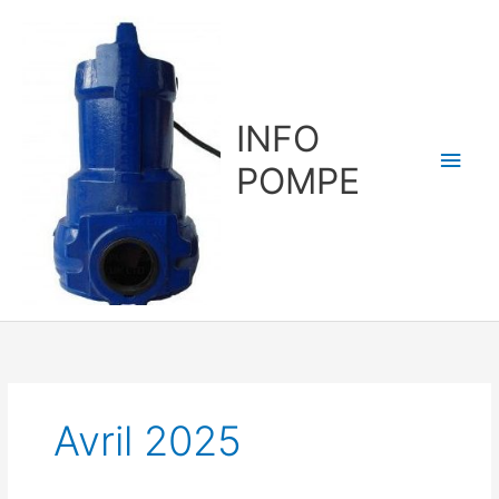
Aller
au
contenu
INFO
Men
POMPE
princ
Avril 2025