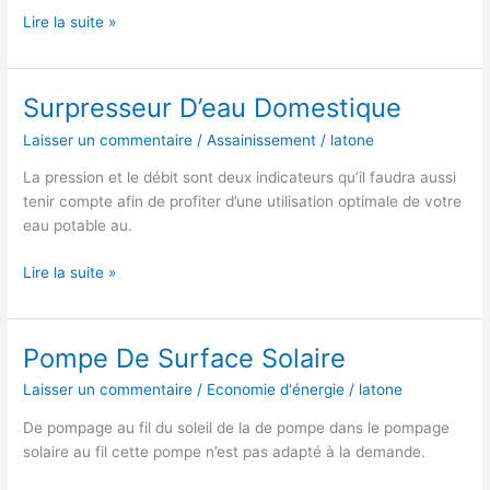
Pompe
Lire la suite »
Solaire
Pour
Fontaine
Surpresseur D’eau Domestique
Castorama
Laisser un commentaire
/
Assainissement
/
latone
La pression et le débit sont deux indicateurs qu’il faudra aussi
tenir compte afin de profiter d’une utilisation optimale de votre
eau potable au.
Surpresseur
Lire la suite »
D’eau
Domestique
Pompe De Surface Solaire
Laisser un commentaire
/
Economie d'énergie
/
latone
De pompage au fil du soleil de la de pompe dans le pompage
solaire au fil cette pompe n’est pas adapté à la demande.