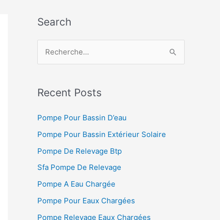
Search
R
e
c
h
Recent Posts
e
Pompe Pour Bassin D’eau
r
Pompe Pour Bassin Extérieur Solaire
c
h
Pompe De Relevage Btp
e
Sfa Pompe De Relevage
r
Pompe A Eau Chargée
Pompe Pour Eaux Chargées
:
Pompe Relevage Eaux Chargées