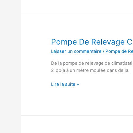
Aspen
Pompe De Relevage C
Laisser un commentaire
/
Pompe de Re
De la pompe de relevage de climatisa
21db(a à un mètre moulée dans de la.
Pompe
Lire la suite »
De
Relevage
Clim
Aspen