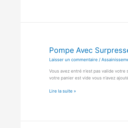
Eau
Chez
Castorama
Pompe Avec Surpresse
Laisser un commentaire
/
Assainissem
Vous avez entré n’est pas valide votre
votre panier est vide vous n’avez ajou
Pompe
Lire la suite »
Avec
Surpresseur
Brico
Dépôt