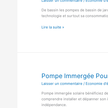
Laisser un commentaire
/
Economie d'
De bassin les pompes de bassin de jard
technologie et surtout sa consommati
Pompe
Lire la suite »
Bassin
Aldi
Pompe Immergée Pou
Laisser un commentaire
/
Economie d'
Pompe immergée solaire bénéficiez de p
comprendre installer et dépanner son i
indépendance.