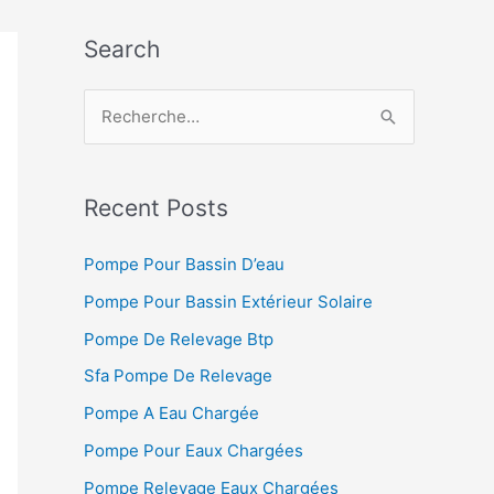
Search
R
e
c
h
Recent Posts
e
Pompe Pour Bassin D’eau
r
Pompe Pour Bassin Extérieur Solaire
c
h
Pompe De Relevage Btp
e
Sfa Pompe De Relevage
r
Pompe A Eau Chargée
Pompe Pour Eaux Chargées
:
Pompe Relevage Eaux Chargées