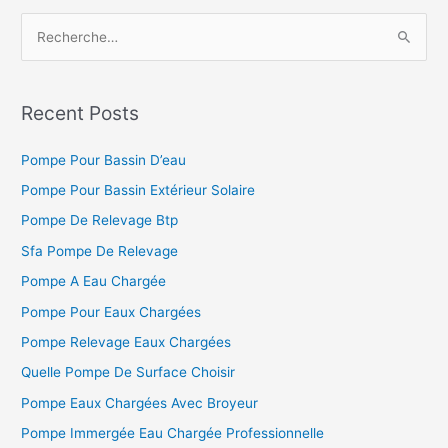
R
e
c
h
Recent Posts
e
Pompe Pour Bassin D’eau
r
c
Pompe Pour Bassin Extérieur Solaire
h
Pompe De Relevage Btp
e
Sfa Pompe De Relevage
r
Pompe A Eau Chargée
Pompe Pour Eaux Chargées
:
Pompe Relevage Eaux Chargées
Quelle Pompe De Surface Choisir
Pompe Eaux Chargées Avec Broyeur
Pompe Immergée Eau Chargée Professionnelle