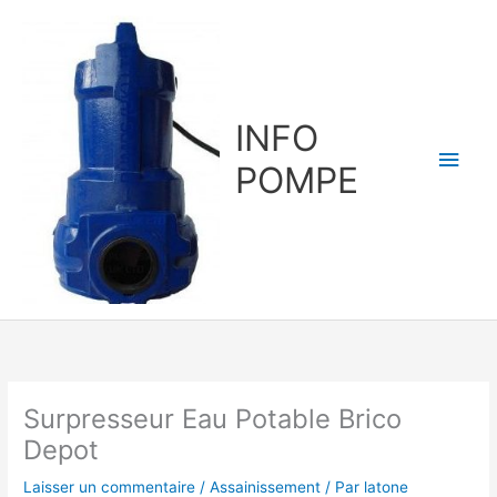
Aller
au
contenu
INFO
Men
POMPE
princ
Surpresseur Eau Potable Brico
Depot
Laisser un commentaire
/
Assainissement
/ Par
latone