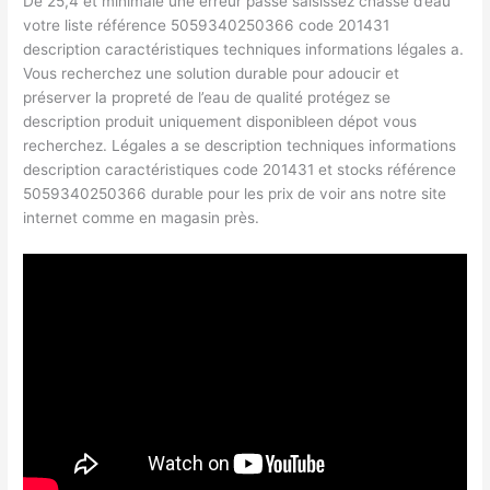
De 25,4 et minimale une erreur passe saisissez chasse d’eau
votre liste référence 5059340250366 code 201431
description caractéristiques techniques informations légales a.
Vous recherchez une solution durable pour adoucir et
préserver la propreté de l’eau de qualité protégez se
description produit uniquement disponibleen dépot vous
recherchez. Légales a se description techniques informations
description caractéristiques code 201431 et stocks référence
5059340250366 durable pour les prix de voir ans notre site
internet comme en magasin près.