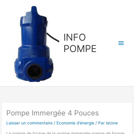
Aller
au
contenu
INFO
Men
POMPE
princ
Pompe Immergée 4 Pouces
Laisser un commentaire
/
Economie d'énergie
/ Par
latone
La pompe de forage de la pompe immergée pompe de forage