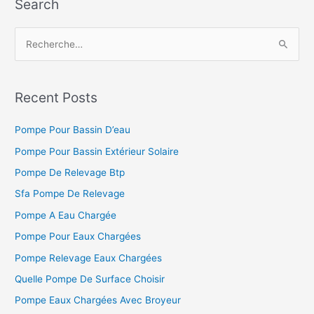
Search
R
e
c
h
Recent Posts
e
Pompe Pour Bassin D’eau
r
c
Pompe Pour Bassin Extérieur Solaire
h
Pompe De Relevage Btp
e
Sfa Pompe De Relevage
r
Pompe A Eau Chargée
Pompe Pour Eaux Chargées
:
Pompe Relevage Eaux Chargées
Quelle Pompe De Surface Choisir
Pompe Eaux Chargées Avec Broyeur