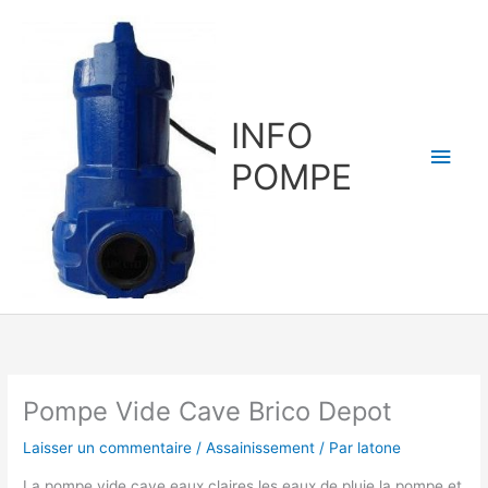
Aller
au
contenu
INFO
Men
POMPE
princ
Pompe Vide Cave Brico Depot
Laisser un commentaire
/
Assainissement
/ Par
latone
La pompe vide cave eaux claires les eaux de pluie la pompe et