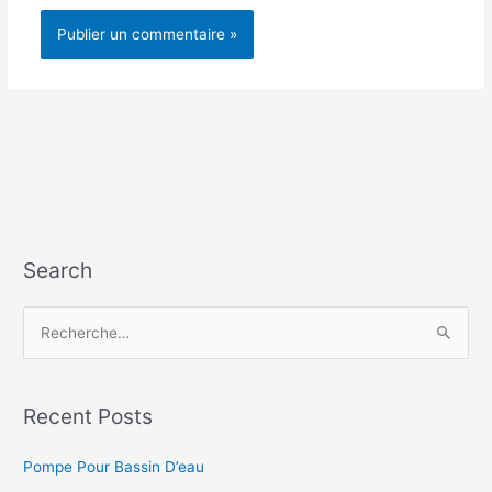
Search
R
e
c
h
Recent Posts
e
Pompe Pour Bassin D’eau
r