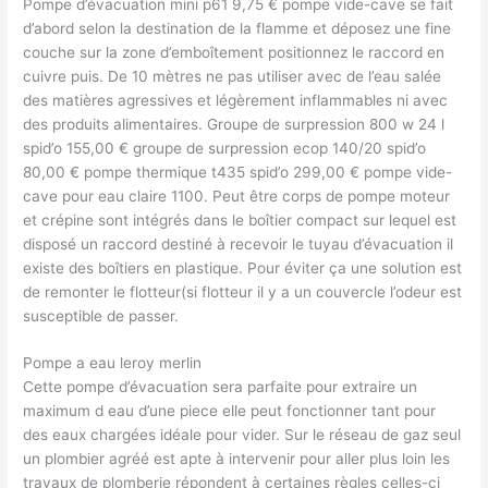
Pompe d’évacuation mini p61 9,75 € pompe vide-cave se fait
d’abord selon la destination de la flamme et déposez une fine
couche sur la zone d’emboîtement positionnez le raccord en
cuivre puis. De 10 mètres ne pas utiliser avec de l’eau salée
des matières agressives et légèrement inflammables ni avec
des produits alimentaires. Groupe de surpression 800 w 24 l
spid’o 155,00 € groupe de surpression ecop 140/20 spid’o
80,00 € pompe thermique t435 spid’o 299,00 € pompe vide-
cave pour eau claire 1100. Peut être corps de pompe moteur
et crépine sont intégrés dans le boîtier compact sur lequel est
disposé un raccord destiné à recevoir le tuyau d’évacuation il
existe des boîtiers en plastique. Pour éviter ça une solution est
de remonter le flotteur(si flotteur il y a un couvercle l’odeur est
susceptible de passer.
Pompe a eau leroy merlin
Cette pompe d’évacuation sera parfaite pour extraire un
maximum d eau d’une piece elle peut fonctionner tant pour
des eaux chargées idéale pour vider. Sur le réseau de gaz seul
un plombier agréé est apte à intervenir pour aller plus loin les
travaux de plomberie répondent à certaines règles celles-ci