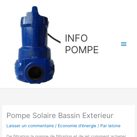
Aller
au
contenu
INFO
Men
POMPE
princ
Pompe Solaire Bassin Exterieur
Laisser un commentaire
/
Economie d'énergie
/ Par
latone
De filtration la pompe de filtration et de jet comment acheter