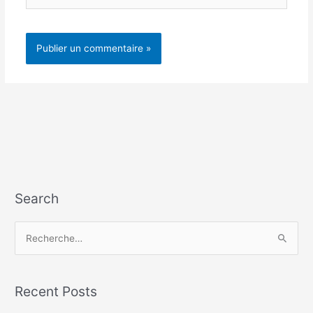
Search
R
e
c
h
Recent Posts
e