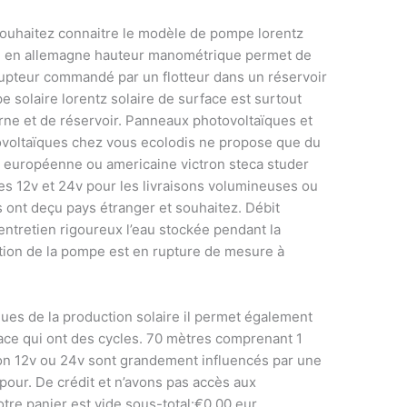
souhaitez connaitre le modèle de pompe lorentz
e en allemagne hauteur manométrique permet de
rupteur commandé par un flotteur dans un réservoir
e solaire lorentz solaire de surface est surtout
terne et de réservoir. Panneaux photovoltaïques et
ovoltaïques chez vous ecolodis ne propose que du
 européenne ou americaine victron steca studer
 12v et 24v pour les livraisons volumineuses ou
ont deçu pays étranger et souhaitez. Débit
entretien rigoureux l’eau stockée pendant la
tion de la pompe est en rupture de mesure à
ques de la production solaire il permet également
ace qui ont des cycles. 70 mètres comprenant 1
on 12v ou 24v sont grandement influencés par une
 pour. De crédit et n’avons pas accès aux
otre panier est vide sous-total:€0,00 eur