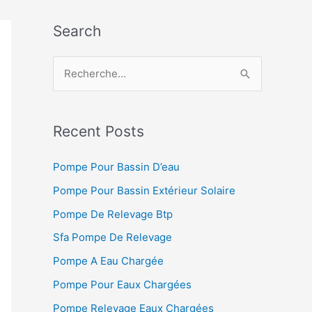
Search
R
e
c
h
Recent Posts
e
Pompe Pour Bassin D’eau
r
Pompe Pour Bassin Extérieur Solaire
c
h
Pompe De Relevage Btp
e
Sfa Pompe De Relevage
r
Pompe A Eau Chargée
Pompe Pour Eaux Chargées
:
Pompe Relevage Eaux Chargées