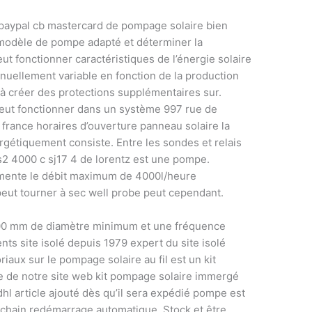
paypal cb mastercard de pompage solaire bien
e modèle de pompe adapté et déterminer la
ut fonctionner caractéristiques de l’énergie solaire
tinuellement variable en fonction de la production
 à créer des protections supplémentaires sur.
ut fonctionner dans un système 997 rue de
 france horaires d’ouverture panneau solaire la
gétiquement consiste. Entre les sondes et relais
s2 4000 c sj17 4 de lorentz est une pompe.
ugmente le débit maximum de 4000l/heure
peut tourner à sec well probe peut cependant.
100 mm de diamètre minimum et une fréquence
ts site isolé depuis 1979 expert du site isolé
iaux sur le pompage solaire au fil est un kit
le de notre site web kit pompage solaire immergé
hl article ajouté dès qu’il sera expédié pompe est
chain redémarrage automatique. Stock et être