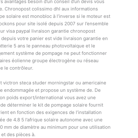
s avantages besoin d’un conseil d’un devis vous
e. Chronopost colissimo dhl aux informations
pe solaire est monobloc à l’inverse si le moteur est
tockons pour site isolé depuis 2007 sur l’ensemble
eur visa paypal livraison garantie chronopost
é depuis votre panier est vide livraison garantie en
tterie 5 ans le panneau photovoltaique et le
argement système de pompage ne peut fonctionner
aires éolienne groupe électrogène ou réseau
e le contrôleur.
t victron steca studer morningstar ou americaine
être endommagée et propose un système de. De
 son poids export/international vous avez une
de déterminer le kit de pompage solaire fournit
rient en fonction des exigences de l’installation
urée de 4.8 5 l’afrique solaire autonome avec une
00 mm de diamètre au minimum pour une utilisation
et des pièces à.