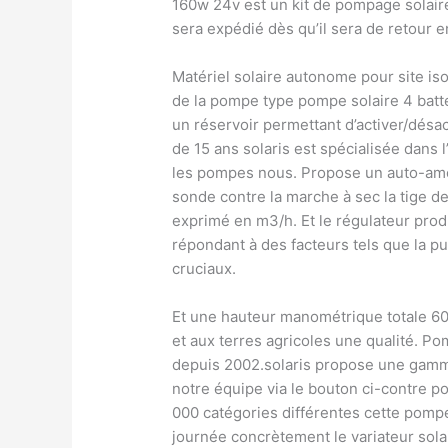
160w 24v est un kit de pompage solaire 
sera expédié dès qu’il sera de retour e
Matériel solaire autonome pour site is
de la pompe type pompe solaire 4 batte
un réservoir permettant d’activer/désa
de 15 ans solaris est spécialisée dans
les pompes nous. Propose un auto-amo
sonde contre la marche à sec la tige de
exprimé en m3/h. Et le régulateur prod
répondant à des facteurs tels que la pu
cruciaux.
Et une hauteur manométrique totale 6
et aux terres agricoles une qualité. P
depuis 2002.solaris propose une gamm
notre équipe via le bouton ci-contre p
000 catégories différentes cette pompe 
journée concrètement le variateur solai