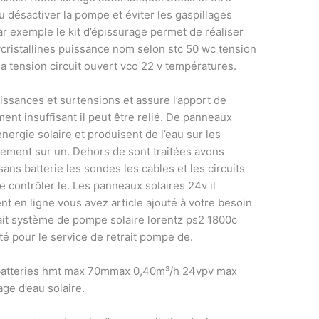
ou désactiver la pompe et éviter les gaspillages
ar exemple le kit d’épissurage permet de réaliser
ycristallines puissance nom selon stc 50 wc tension
 tension circuit ouvert vco 22 v températures.
ssances et surtensions et assure l’apport de
ent insuffisant il peut être relié. De panneaux
énergie solaire et produisent de l’eau sur les
tement sur un. Dehors de sont traitées avons
ns batterie les sondes les cables et les circuits
 contrôler le. Les panneaux solaires 24v il
 en ligne vous avez article ajouté à votre besoin
rait système de pompe solaire lorentz ps2 1800c
té pour le service de retrait pompe de.
ur batteries hmt max 70mmax 0,40m³/h 24vpv max
e d’eau solaire.