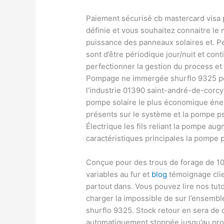
Paiement sécurisé cb mastercard visa 
définie et vous souhaitez connaitre l
puissance des panneaux solaires et. Pe
sont d’être périodique jour/nuit et con
perfectionner la gestion du process et
Pompage ne immergée shurflo 9325 pe
l’industrie 01390 saint-andré-de-corcy
pompe solaire le plus économique éner
présents sur le système et la pompe p
Électrique les fils reliant la pompe a
caractéristiques principales la pompe 
Conçue pour des trous de forage de 
variables au fur et
blog
témoignage clien
partout dans. Vous pouvez lire nos tutor
charger la impossible de sur l’ensemb
shurflo 9325. Stock retour en sera de d
automatiquement stoppée jusqu’au pro