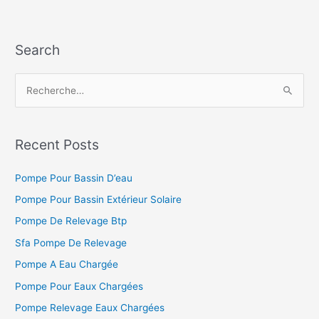
Search
R
e
c
h
Recent Posts
e
Pompe Pour Bassin D’eau
r
c
Pompe Pour Bassin Extérieur Solaire
h
Pompe De Relevage Btp
e
Sfa Pompe De Relevage
r
Pompe A Eau Chargée
Pompe Pour Eaux Chargées
:
Pompe Relevage Eaux Chargées