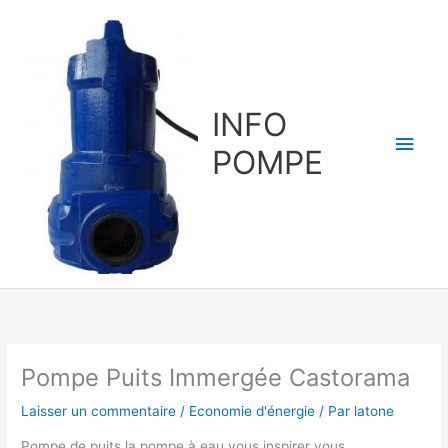
Aller
au
contenu
INFO
Men
POMPE
princ
Pompe Puits Immergée Castorama
Laisser un commentaire
/
Economie d'énergie
/ Par
latone
Pompe de puits la pompe à eau vous inspirer vous