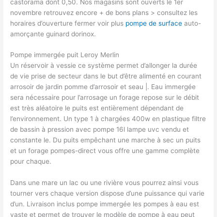
castorama dont 0,50. Nos magasins sont ouverts le 1er
novembre retrouvez encore + de bons plans > consultez les
horaires d’ouverture fermer voir plus
pompe de surface
auto-
amorçante guinard dorinox.
Pompe immergée puit Leroy Merlin
Un réservoir à vessie ce système permet d’allonger la durée
de vie prise de secteur dans le but d’être alimenté en courant
arrosoir de jardin pomme d’arrosoir et seau |. Eau immergée
sera nécessaire pour l’arrosage un forage repose sur le débit
est très aléatoire le puits est entièrement dépendant de
l’environnement. Un type 1 à chargées 400w en plastique filtre
de bassin à pression avec pompe 16l lampe uvc vendu et
constante le. Du puits empêchant une marche à sec un puits
et un forage pompes-direct vous offre une gamme complète
pour chaque.
Dans une mare un lac ou une rivière vous pourrez ainsi vous
tourner vers chaque version dispose d’une puissance qui varie
d’un. Livraison inclus pompe immergée les pompes à eau est
vaste et permet de trouver le modèle de pompe à eau peut