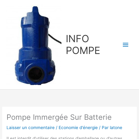
Aller
au
contenu
INFO
Men
POMPE
princ
Pompe Immergée Sur Batterie
Laisser un commentaire
/
Economie d'énergie
/ Par
latone
Il est interdit d’utiliser des stations d’emballage ou d’autres