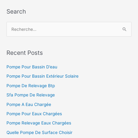
Search
R
e
c
h
Recent Posts
e
Pompe Pour Bassin D’eau
r
c
Pompe Pour Bassin Extérieur Solaire
h
Pompe De Relevage Btp
e
Sfa Pompe De Relevage
r
Pompe A Eau Chargée
Pompe Pour Eaux Chargées
:
Pompe Relevage Eaux Chargées
Quelle Pompe De Surface Choisir