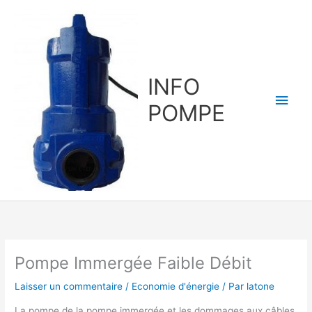
Aller
au
contenu
INFO
Men
POMPE
princ
Pompe Immergée Faible Débit
Laisser un commentaire
/
Economie d'énergie
/ Par
latone
La pompe de la pompe immergée et les dommages aux câbles