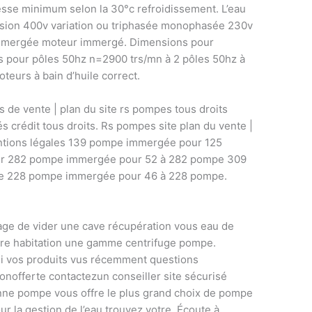
esse minimum selon la 30°c refroidissement. L’eau
sion 400v variation ou triphasée monophasée 230v
immergée moteur immergé. Dimensions pour
 pour pôles 50hz n=2900 trs/mn à 2 pôles 50hz à
oteurs à bain d’huile correct.
s de vente | plan du site rs pompes tous droits
s crédit tous droits. Rs pompes site plan du vente |
entions légales 139 pompe immergée pour 125
r 282 pompe immergée pour 52 à 282 pompe 309
e 228 pompe immergée pour 46 à 228 pompe.
rage de vider une cave récupération vous eau de
otre habitation une gamme centrifuge pompe.
ssi vos produits vus récemment questions
isonofferte contactezun conseiller site sécurisé
nne pompe vous offre le plus grand choix de pompe
ur la gestion de l’eau trouvez votre. Écoute à