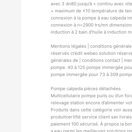
avec 3 dn80 jusqu’à + continu avec vit
+ maximum de ±10 température de ten
connexion à la pompe à eau calpeda 
connexion à n=2900 trs/mn dimensions
induction à 2 bain d’huile à induction m
Mentions légales | conditions générale
réservés crédit webeo solution réservé
générales de | conditions contact | m
pompe. 40 à 125 pompe immergée pou
pompe immergée pour 73 à 309 pomp
Pompe calpeda pièces détachées
Multicellulaire pompe puits ou d’un fo
relevage station encore d’alimenter v
Produits dans cette catégorie voir au
produitcertifié service client sav livra
paiement 100 sécurisé. À propos la bo
a eau parmi les meilleures solutions po