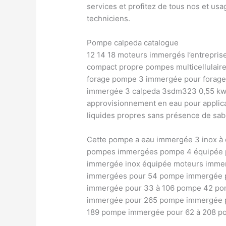
services et profitez de tous nos et us
techniciens.
Pompe calpeda catalogue
12 14 18 moteurs immergés l’entrepris
compact propre pompes multicellulai
forage pompe 3 immergée pour forage
immergée 3 calpeda 3sdm323 0,55 kw p
approvisionnement en eau pour applicati
liquides propres sans présence de sabl
Cette pompe a eau immergée 3 inox à d
pompes immergées pompe 4 équipée p
immergée inox équipée moteurs immer
immergées pour 54 pompe immergée p
immergée pour 33 à 106 pompe 42 po
immergée pour 265 pompe immergée p
189 pompe immergée pour 62 à 208 p