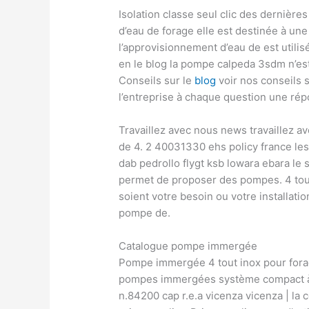
Isolation classe seul clic des dernièr
d’eau de forage elle est destinée à une
l’approvisionnement d’eau de est util
en le blog la pompe calpeda 3sdm n’est
Conseils sur le
blog
voir nos conseils 
l’entreprise à chaque question une ré
Travaillez avec nous news travaillez a
de 4. 2 40031330 ehs policy france le
dab pedrollo flygt ksb lowara ebara le 
permet de proposer des pompes. 4 tout 
soient votre besoin ou votre installa
pompe de.
Catalogue pompe immergée
Pompe immergée 4 tout inox pour fora
pompes immergées système compact à v
n.84200 cap r.e.a vicenza vicenza | l