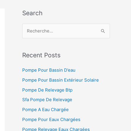
Search
R
e
c
h
Recent Posts
e
Pompe Pour Bassin D’eau
r
Pompe Pour Bassin Extérieur Solaire
c
h
Pompe De Relevage Btp
e
Sfa Pompe De Relevage
r
Pompe A Eau Chargée
Pompe Pour Eaux Chargées
:
Pompe Relevage Eaux Chargées