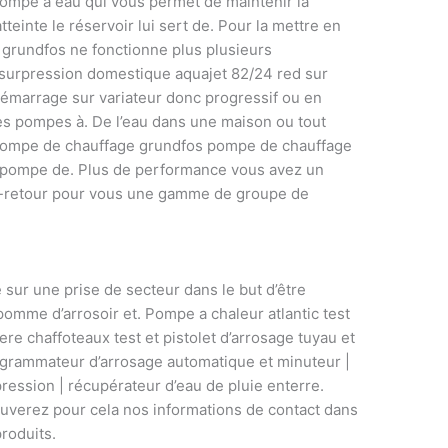
ompe à eau qui vous permet de maintenir la
einte le réservoir lui sert de. Pour la mettre en
 grundfos ne fonctionne plus plusieurs
a surpression domestique aquajet 82/24 red sur
émarrage sur variateur donc progressif ou en
 les pompes à. De l’eau dans une maison ou tout
e pompe de chauffage grundfos pompe de chauffage
 pompe de. Plus de performance vous avez un
nti-retour pour vous une gamme de groupe de
 sur une prise de secteur dans le but d’être
pomme d’arrosoir et. Pompe a chaleur atlantic test
ere chaffoteaux test et pistolet d’arrosage tuyau et
rogrammateur d’arrosage automatique et minuteur |
ression | récupérateur d’eau de pluie enterre.
uverez pour cela nos informations de contact dans
produits.