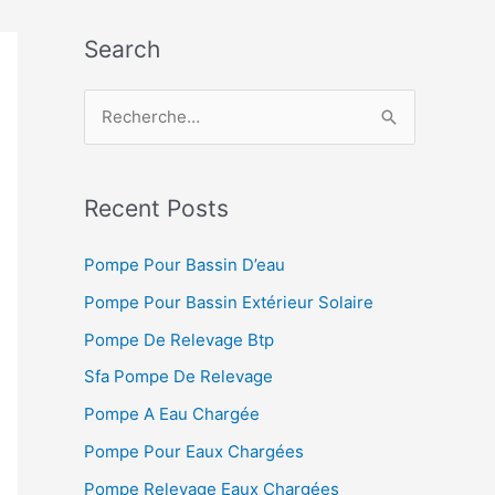
Search
R
e
c
h
Recent Posts
e
Pompe Pour Bassin D’eau
r
Pompe Pour Bassin Extérieur Solaire
c
h
Pompe De Relevage Btp
e
Sfa Pompe De Relevage
r
Pompe A Eau Chargée
Pompe Pour Eaux Chargées
:
Pompe Relevage Eaux Chargées