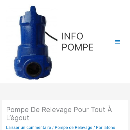
Aller
au
contenu
INFO
Men
POMPE
princ
Pompe De Relevage Pour Tout À
L’égout
Laisser un commentaire
/
Pompe de Relevage
/ Par
latone