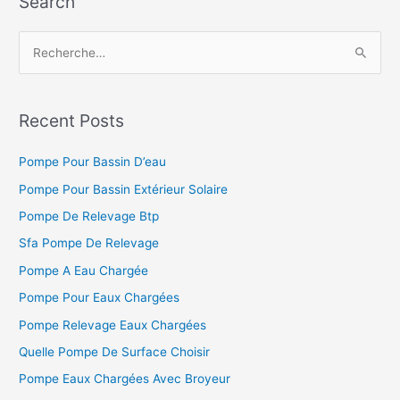
Search
R
e
c
h
Recent Posts
e
Pompe Pour Bassin D’eau
r
c
Pompe Pour Bassin Extérieur Solaire
h
Pompe De Relevage Btp
e
Sfa Pompe De Relevage
r
Pompe A Eau Chargée
Pompe Pour Eaux Chargées
:
Pompe Relevage Eaux Chargées
Quelle Pompe De Surface Choisir
Pompe Eaux Chargées Avec Broyeur