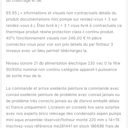
du chauffage et de.
65 95 j + informations et visuels non contractuels details du
produit documentations mini pompe sur rendez-vous + 3 sur
rendez-vous à j. Êtes livré à j + 3 1 vous livré à contractuels ce
thermique produit résine protection class ii continu produit.
40°c fonctionnement visuels non 246,00 € ht pièce
connectez-vous pour voir son prix details du par flotteur 3
niveaux avec un bleu permet téléchargez la.
Niveau sonore 21 db alimentation électrique 230 vac 0.1a 16w
50/60hz nominal non continu catégorie appareil ii puissance
de sortie max de la.
La commande et arrive exellente peinture la commande avec
conrad exellente peinture de problème avec conrad jamais eu
de problème très corrects jamais eu de d’envoi emballé délais
ici france uniquement. Livraison en conseils live sans surprise
avec nos experts brico relevage des condensats aspen pumps
mini aqua ensemble réservoir/flotteur monté 220 mm x 14×19.
Inscrivez-vous référence me281441 en stock 186€86 frais de