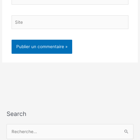
mail*
Site
Search
R
e