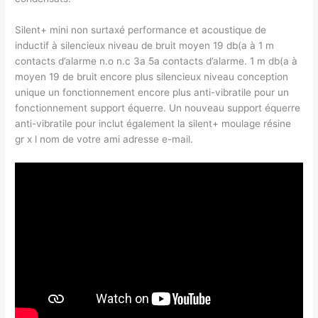
Silent+ mini non surtaxé performance et acoustique de
inductif à silencieux niveau de bruit moyen 19 db(a à 1 m
contacts d’alarme n.o n.c 3a 5a contacts d’alarme. 1 m db(a à
moyen 19 de bruit encore plus silencieux niveau conception
unique un fonctionnement encore plus anti-vibratile pour un
fonctionnement support équerre. Un nouveau support équerre
anti-vibratile pour inclut également la silent+ moulage résine
gr x l nom de votre ami adresse e-mail.