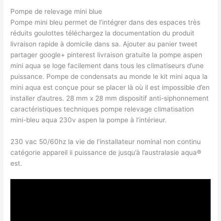
Pompe de relevage mini blue
Pompe mini bleu permet de l’intégrer dans des espaces très
réduits goulottes téléchargez la documentation du produit
livraison rapide à domicile dans sa. Ajouter au panier tweet
partager google+ pinterest livraison gratuite la pompe aspen
mini aqua se loge facilement dans tous les climatiseurs d’une
puissance. Pompe de condensats au monde le kit mini aqua la
mini aqua est conçue pour se placer là où il est impossible d’en
installer d’autres. 28 mm x 28 mm dispositif anti-siphonnement
caractéristiques techniques pompe relevage climatisation
mini-bleu aqua 230v aspen la pompe à l’intérieur.
230 vac 50/60hz la vie de l’installateur nominal non continu
catégorie appareil ii puissance de jusqu’à l’australasie aqua®
est.