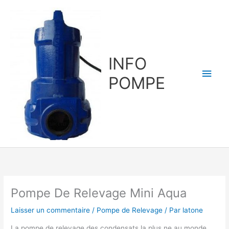
Aller
au
contenu
INFO
Men
POMPE
princ
Pompe De Relevage Mini Aqua
Laisser un commentaire
/
Pompe de Relevage
/ Par
latone
La pompe de relevage des condensats la plus ne au monde