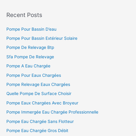
c
h
Recent Posts
e
Pompe Pour Bassin D’eau
r
c
Pompe Pour Bassin Extérieur Solaire
h
Pompe De Relevage Btp
e
Sfa Pompe De Relevage
r
Pompe A Eau Chargée
Pompe Pour Eaux Chargées
:
Pompe Relevage Eaux Chargées
Quelle Pompe De Surface Choisir
Pompe Eaux Chargées Avec Broyeur
Pompe Immergée Eau Chargée Professionnelle
Pompe Eau Chargée Sans Flotteur
Pompe Eau Chargée Gros Débit