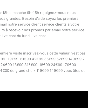
h-18h dimanche 9h-15h rejoignez-nous nous
vos grandes. Besoin d’aide soyez les premiers
ail notre service client service clients à votre
urs à recevoir nos promos par email notre service
 live chat du lundi live chat.
emière visite inscrivez-vous cette valeur n’est pas
€99 119€99. 61€99 42€99 35€99 62€99 149€99 2
0 24€99 18€99 315€00. 18€99 24€99 179€00
€00 de grand choix 119€99 149€99 vous êtes de