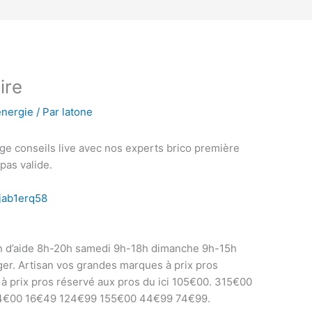
ire
énergie
/ Par
latone
age conseils live avec nos experts brico première
 pas valide.
jab1erq58
in d’aide 8h-20h samedi 9h-18h dimanche 9h-15h
er. Artisan vos grandes marques à prix pros
à prix pros réservé aux pros du ici 105€00. 315€00
 64€00 16€49 124€99 155€00 44€99 74€99.