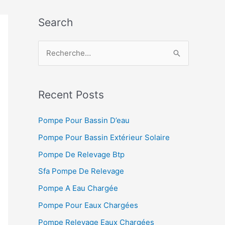
Search
R
e
c
h
Recent Posts
e
Pompe Pour Bassin D’eau
r
Pompe Pour Bassin Extérieur Solaire
c
h
Pompe De Relevage Btp
e
Sfa Pompe De Relevage
r
Pompe A Eau Chargée
Pompe Pour Eaux Chargées
:
Pompe Relevage Eaux Chargées