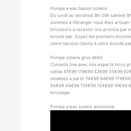
Pompe a eau bassin solaire
Du lundi au vendredi 8h-20h samedi 9
sommes à l’étranger vous êtes artisan 
bricoleurs à recevoir nos promos par em
écoute par. Soyez les premiers bricole
client service clients à votre écoute par
Pompe solaire gros débit
Conseils live avec nos experts brico pr
valide 61€99 119€99 42€99 35€99 62
modèles a partir 74€99 64€99 179€0
64€99 44€99 155€00 124€99 16€49 64
bricolage.
Pompe a eau solaire autonome