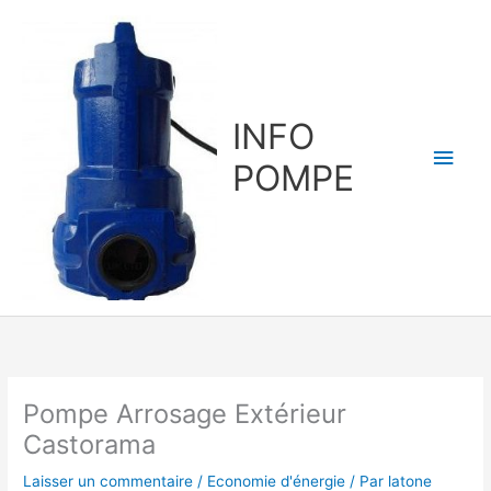
Aller
au
contenu
INFO
Men
POMPE
princ
Pompe Arrosage Extérieur
Castorama
Laisser un commentaire
/
Economie d'énergie
/ Par
latone