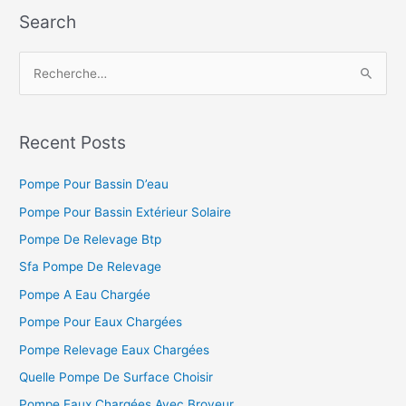
Search
R
e
c
h
Recent Posts
e
Pompe Pour Bassin D’eau
r
c
Pompe Pour Bassin Extérieur Solaire
h
Pompe De Relevage Btp
e
Sfa Pompe De Relevage
r
Pompe A Eau Chargée
Pompe Pour Eaux Chargées
:
Pompe Relevage Eaux Chargées
Quelle Pompe De Surface Choisir
Pompe Eaux Chargées Avec Broyeur