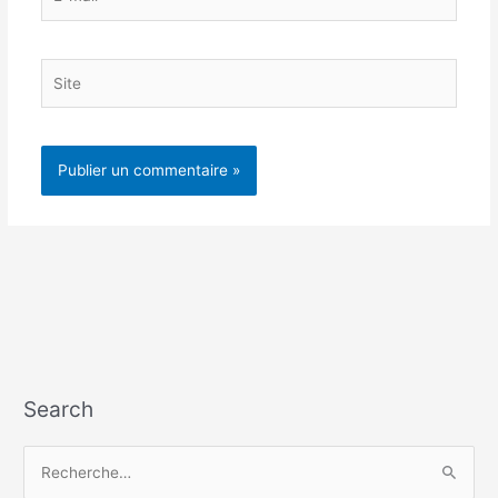
mail*
Site
Search
R
e