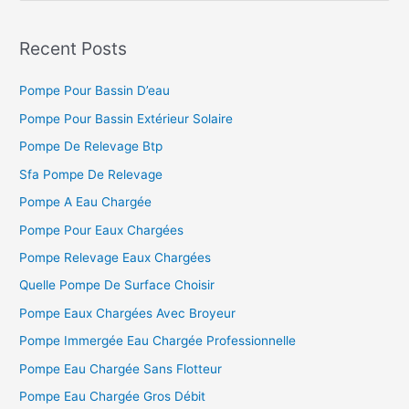
c
h
Recent Posts
e
Pompe Pour Bassin D’eau
r
c
Pompe Pour Bassin Extérieur Solaire
h
Pompe De Relevage Btp
e
Sfa Pompe De Relevage
r
Pompe A Eau Chargée
Pompe Pour Eaux Chargées
:
Pompe Relevage Eaux Chargées
Quelle Pompe De Surface Choisir
Pompe Eaux Chargées Avec Broyeur
Pompe Immergée Eau Chargée Professionnelle
Pompe Eau Chargée Sans Flotteur
Pompe Eau Chargée Gros Débit