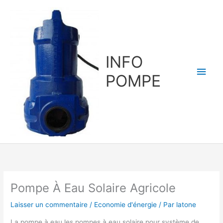
Aller
au
contenu
INFO
Men
POMPE
princ
Pompe À Eau Solaire Agricole
Laisser un commentaire
/
Economie d'énergie
/ Par
latone
La pompe à eau les pompes à eau solaire pour système de