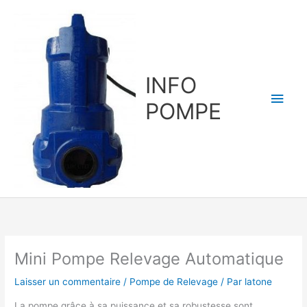
Aller
au
contenu
INFO
Men
POMPE
princ
Mini Pompe Relevage Automatique
Laisser un commentaire
/
Pompe de Relevage
/ Par
latone
La pompe grâce à sa puissance et sa robustesse sont