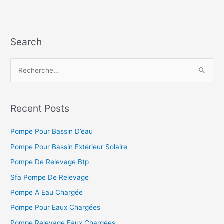
Search
R
e
c
h
Recent Posts
e
Pompe Pour Bassin D’eau
r
c
Pompe Pour Bassin Extérieur Solaire
h
Pompe De Relevage Btp
e
Sfa Pompe De Relevage
r
Pompe A Eau Chargée
Pompe Pour Eaux Chargées
:
Pompe Relevage Eaux Chargées