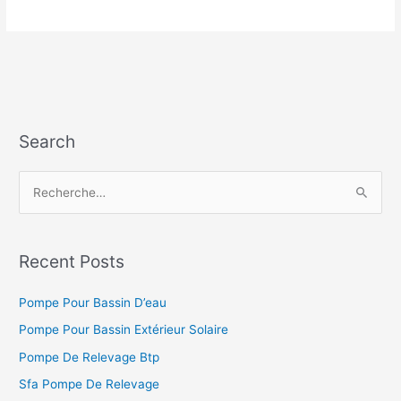
De
Relevage
Wilo
Search
R
e
c
h
Recent Posts
e
Pompe Pour Bassin D’eau
r
c
Pompe Pour Bassin Extérieur Solaire
h
Pompe De Relevage Btp
e
Sfa Pompe De Relevage
r