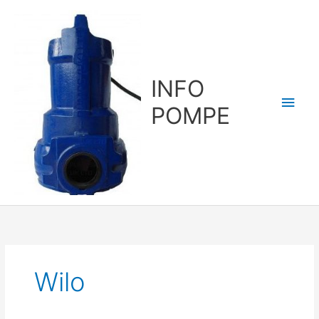
Aller
au
contenu
INFO
Men
POMPE
princ
Wilo