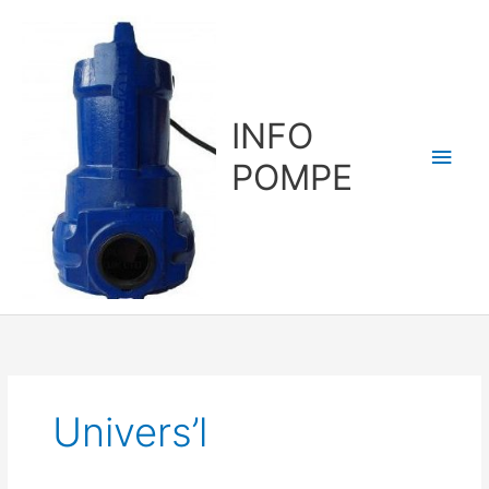
Aller
au
contenu
INFO
Men
POMPE
princ
Univers’l