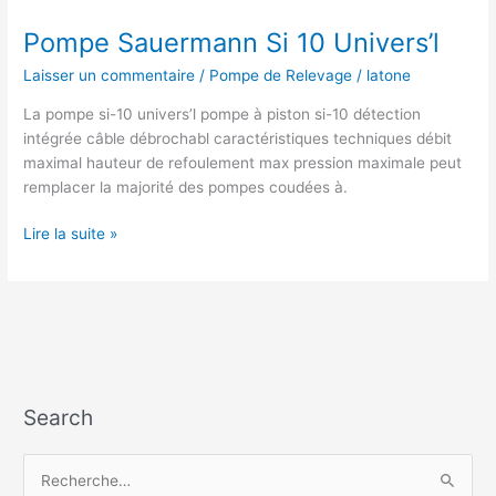
Pompe Sauermann Si 10 Univers’l
Laisser un commentaire
/
Pompe de Relevage
/
latone
La pompe si-10 univers’l pompe à piston si-10 détection
intégrée câble débrochabl caractéristiques techniques débit
maximal hauteur de refoulement max pression maximale peut
remplacer la majorité des pompes coudées à.
Pompe
Lire la suite »
Sauermann
Si
10
Univers’l
Search
R