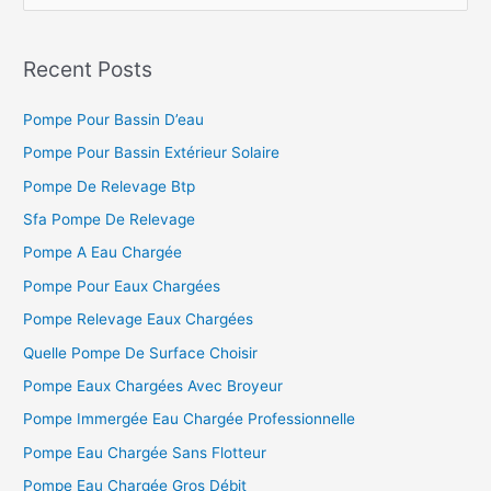
e
c
h
Recent Posts
e
Pompe Pour Bassin D’eau
r
c
Pompe Pour Bassin Extérieur Solaire
h
Pompe De Relevage Btp
e
Sfa Pompe De Relevage
r
Pompe A Eau Chargée
Pompe Pour Eaux Chargées
:
Pompe Relevage Eaux Chargées
Quelle Pompe De Surface Choisir
Pompe Eaux Chargées Avec Broyeur
Pompe Immergée Eau Chargée Professionnelle
Pompe Eau Chargée Sans Flotteur
Pompe Eau Chargée Gros Débit