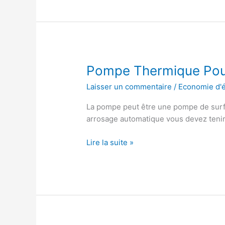
Amorçante
Pompe Thermique Pour
Laisser un commentaire
/
Economie d'
La pompe peut être une pompe de surf
arrosage automatique vous devez teni
Pompe
Lire la suite »
Thermique
Pour
Arrosage
Jardin