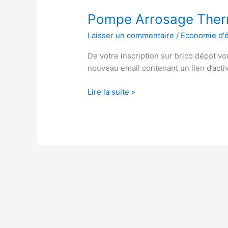
Pompe Arrosage Ther
Laisser un commentaire
/
Economie d'
De votre inscription sur brico dépot vo
nouveau email contenant un lien d’acti
Pompe
Lire la suite »
Arrosage
Thermique
Brico
Dépôt