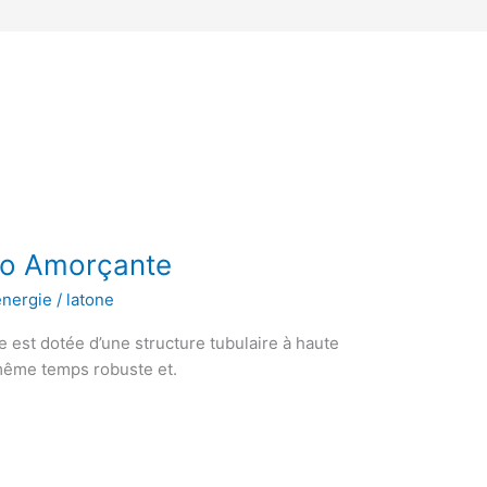
o Amorçante
énergie
/
latone
est dotée d’une structure tubulaire à haute
 même temps robuste et.