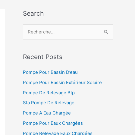
Search
R
e
c
h
Recent Posts
e
Pompe Pour Bassin D’eau
r
Pompe Pour Bassin Extérieur Solaire
c
h
Pompe De Relevage Btp
e
Sfa Pompe De Relevage
r
Pompe A Eau Chargée
Pompe Pour Eaux Chargées
:
Pompe Relevage Eaux Chargées