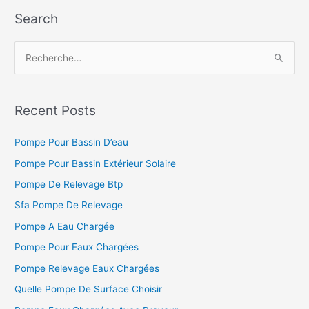
Search
R
e
c
h
Recent Posts
e
Pompe Pour Bassin D’eau
r
c
Pompe Pour Bassin Extérieur Solaire
h
Pompe De Relevage Btp
e
Sfa Pompe De Relevage
r
Pompe A Eau Chargée
Pompe Pour Eaux Chargées
:
Pompe Relevage Eaux Chargées
Quelle Pompe De Surface Choisir