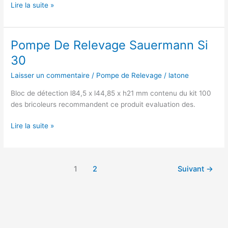
Pompe
Lire la suite »
A
Condensat
Sauermann
Pompe De Relevage Sauermann Si
30
Laisser un commentaire
/
Pompe de Relevage
/
latone
Bloc de détection l84,5 x l44,85 x h21 mm contenu du kit 100
des bricoleurs recommandent ce produit evaluation des.
Pompe
Lire la suite »
De
Relevage
Sauermann
1
2
Suivant
→
Si
30