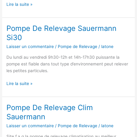
Pompe
Lire la suite »
Sauermann
Si
10
Pompe De Relevage Sauermann
Univers’l
Si30
Laisser un commentaire
/
Pompe de Relevage
/
latone
Du lundi au vendredi 9h30-12h et 14h-17h30 puissante la
pompe est fiable dans tout type d’environnement peut relever
les petites particules.
Pompe
Lire la suite »
De
Relevage
Sauermann
Pompe De Relevage Clim
Si30
Sauermann
Laisser un commentaire
/
Pompe de Relevage
/
latone
Site f.a.q la pompe de relevage climatisation au meilleur