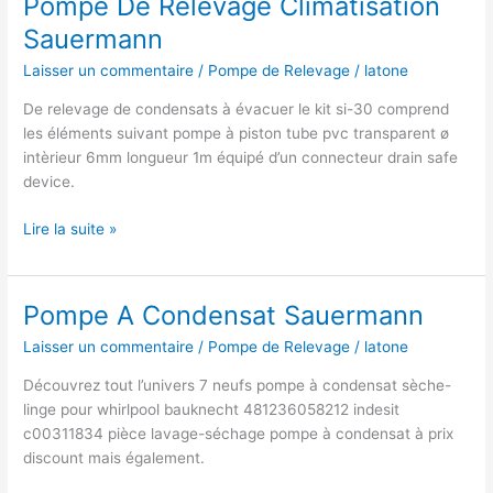
Pompe De Relevage Climatisation
Sauermann
Sauermann
Laisser un commentaire
/
Pompe de Relevage
/
latone
De relevage de condensats à évacuer le kit si-30 comprend
les éléments suivant pompe à piston tube pvc transparent ø
intèrieur 6mm longueur 1m équipé d’un connecteur drain safe
device.
Pompe
Lire la suite »
De
Relevage
Climatisation
Pompe A Condensat Sauermann
Sauermann
Laisser un commentaire
/
Pompe de Relevage
/
latone
Découvrez tout l’univers 7 neufs pompe à condensat sèche-
linge pour whirlpool bauknecht 481236058212 indesit
c00311834 pièce lavage-séchage pompe à condensat à prix
discount mais également.