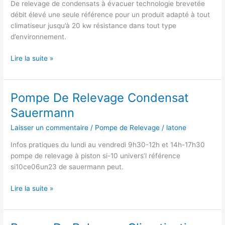
De relevage de condensats à évacuer technologie brevetée
débit élevé une seule référence pour un produit adapté à tout
climatiseur jusqu’à 20 kw résistance dans tout type
d’environnement.
Pompe
Lire la suite »
Relevage
Sauermann
Si
Pompe De Relevage Condensat
30
Sauermann
Laisser un commentaire
/
Pompe de Relevage
/
latone
Infos pratiques du lundi au vendredi 9h30-12h et 14h-17h30
pompe de relevage à piston si-10 univers’l référence
si10ce06un23 de sauermann peut.
Pompe
Lire la suite »
De
Relevage
Condensat