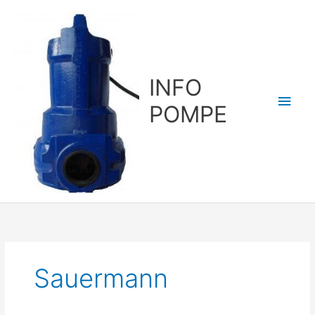
Aller
au
contenu
INFO
Men
POMPE
princ
Sauermann