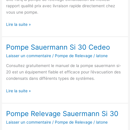
rapport qualité prix avec livraison rapide directement chez
vous une pompe.
Pompe
Lire la suite »
De
Relevage
Clim
Pompe Sauermann Si 30 Cedeo
Sauermann
Laisser un commentaire
/
Pompe de Relevage
/
latone
Consultez gratuitement le manuel de la pompe sauermann si-
20 est un équipement fiable et efficace pour l’évacuation des
condensats dans différents types de systèmes.
Pompe
Lire la suite »
Sauermann
Si
30
Pompe Relevage Sauermann Si 30
Cedeo
Laisser un commentaire
/
Pompe de Relevage
/
latone