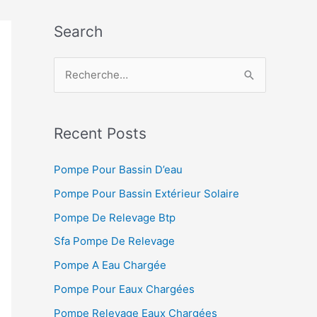
Search
R
e
c
h
Recent Posts
e
Pompe Pour Bassin D’eau
r
Pompe Pour Bassin Extérieur Solaire
c
h
Pompe De Relevage Btp
e
Sfa Pompe De Relevage
r
Pompe A Eau Chargée
Pompe Pour Eaux Chargées
:
Pompe Relevage Eaux Chargées