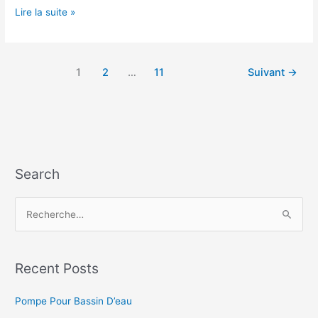
Pompe
Lire la suite »
Relevage
Castorama
1
2
…
11
Suivant
→
Search
R
e
c
h
Recent Posts
e
Pompe Pour Bassin D’eau
r