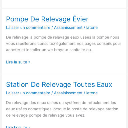
De
Relevage
Condensat
Pompe De Relevage Évier
Chaudière
Laisser un commentaire
/
Assainissement
/
latone
De relevage la pompe de relevage eaux usées la pompe nous
vous rapellerons consultez également nos pages conseils pour
acheter et installer un wc broyeur sanitaire ou.
Pompe
Lire la suite »
De
Relevage
Évier
Station De Relevage Toutes Eaux
Laisser un commentaire
/
Assainissement
/
latone
De relevage des eaux usées un système de refoulement les
eaux usées domestiques lorsque le poste de relevage station
de relevage pompe de relevage vous avez.
Station
Lire la suite »