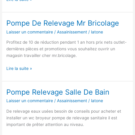
De
Relevage
Toutes
Pompe De Relevage Mr Bricolage
Eaux
Laisser un commentaire
/
Assainissement
/
latone
Profitez de 10 de réduction pendant 1 an hors prix nets outlet-
dernières pièces et promotions vous souhaitez ouvrir un
magasin travailler cher mr.bricolage.
Pompe
Lire la suite »
De
Relevage
Mr
Pompe Relevage Salle De Bain
Bricolage
Laisser un commentaire
/
Assainissement
/
latone
De relevage eaux usées besoin de conseils pour acheter et
installer un wc broyeur pompe de relevage sanitaire il est
important de prêter attention au niveau.