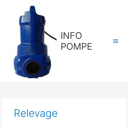
Aller
au
contenu
INFO
Men
POMPE
princ
Relevage