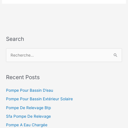
12V
Norauto
Search
R
e
c
h
Recent Posts
e
Pompe Pour Bassin D’eau
r
c
Pompe Pour Bassin Extérieur Solaire
h
Pompe De Relevage Btp
e
Sfa Pompe De Relevage
r
Pompe A Eau Chargée