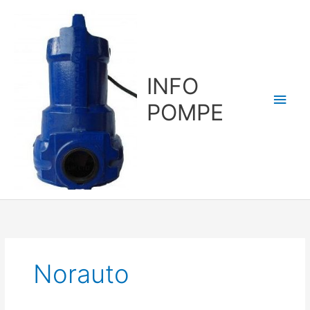
Aller
au
contenu
INFO
Men
POMPE
princ
Norauto