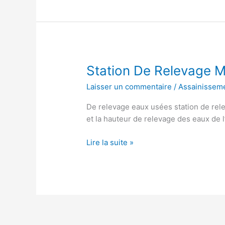
Maison
Individuelle
Station De Relevage Ma
Laisser un commentaire
/
Assainissem
De relevage eaux usées station de rel
et la hauteur de relevage des eaux de l
Station
Lire la suite »
De
Relevage
Maison
Individuelle