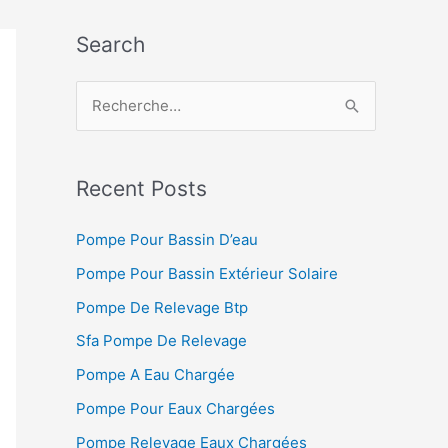
Search
R
e
c
h
Recent Posts
e
Pompe Pour Bassin D’eau
r
Pompe Pour Bassin Extérieur Solaire
c
h
Pompe De Relevage Btp
e
Sfa Pompe De Relevage
r
Pompe A Eau Chargée
Pompe Pour Eaux Chargées
:
Pompe Relevage Eaux Chargées