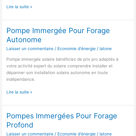
Pompe
Lire la suite »
Solaire
Immergée
Pour
Pompe Immergée Pour Forage
Forage
Autonome
Laisser un commentaire
/
Economie d'énergie
/
latone
Pompe immergée solaire bénéficiez de prix pro adaptés à
votre activité expert du solaire comprendre installer et
dépanner son installation solaire autonome en toute
indépendance.
Pompe
Lire la suite »
Immergée
Pour
Forage
Pompes Immergées Pour Forage
Autonome
Profond
Laisser un commentaire
/
Economie d'énergie
/
latone