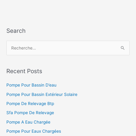
Merlin
Search
R
e
c
h
Recent Posts
e
Pompe Pour Bassin D’eau
r
c
Pompe Pour Bassin Extérieur Solaire
h
Pompe De Relevage Btp
e
Sfa Pompe De Relevage
r
Pompe A Eau Chargée
Pompe Pour Eaux Chargées
: