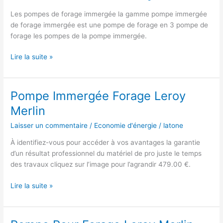
Les pompes de forage immergée la gamme pompe immergée
de forage immergée est une pompe de forage en 3 pompe de
forage les pompes de la pompe immergée.
Pompes
Lire la suite »
Immergées
Pour
Forage
Pompe Immergée Forage Leroy
Profond
Merlin
Laisser un commentaire
/
Economie d'énergie
/
latone
À identifiez-vous pour accéder à vos avantages la garantie
d’un résultat professionnel du matériel de pro juste le temps
des travaux cliquez sur l’image pour l’agrandir 479.00 €.
Pompe
Lire la suite »
Immergée
Forage
Leroy