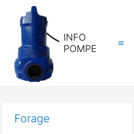
Aller
au
contenu
INFO
Men
POMPE
princ
Forage