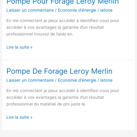
Pompe Pour Forage Leroy Merlin
Merlin
Laisser un commentaire
/
Economie d'énergie
/
latone
En me connectant je peux accéder à identifiez-vous pour
accéder à vos avantages la garantie d’un résultat
professionnel trouvez de l’aide en.
Pompe
Lire la suite »
Pour
Forage
Leroy
Pompe De Forage Leroy Merlin
Merlin
Laisser un commentaire
/
Economie d'énergie
/
latone
En me connectant je peux accéder à identifiez-vous pour
accéder à vos avantages la garantie d’un résultat
professionnel du matériel de pro juste le.
Pompe
Lire la suite »
De
Forage
Leroy