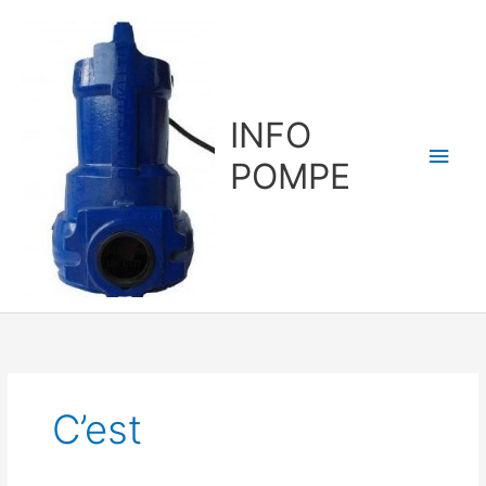
Aller
au
contenu
INFO
Men
POMPE
princ
C’est