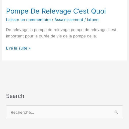
Pompe De Relevage C’est Quoi
Laisser un commentaire
/
Assainissement
/
latone
De relevage la pompe de relevage pompe de relevage il est
important pour la durée de vie de la pompe de la.
Pompe
Lire la suite »
De
Relevage
C’est
Quoi
Search
R
e
c