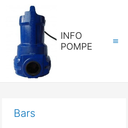
Aller
au
contenu
INFO
Men
POMPE
princ
Bars