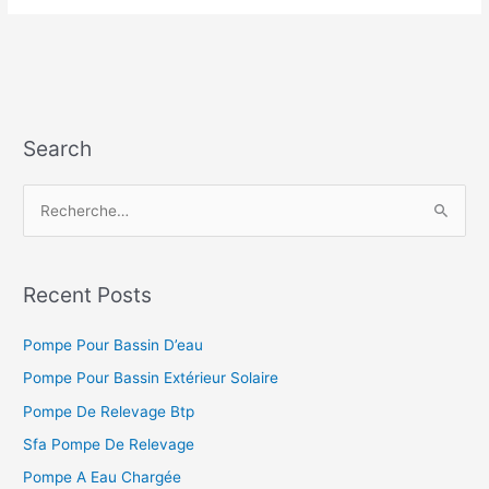
Tuyau
D’arrosage
Bars
Search
R
e
c
h
Recent Posts
e
Pompe Pour Bassin D’eau
r
c
Pompe Pour Bassin Extérieur Solaire
h
Pompe De Relevage Btp
e
Sfa Pompe De Relevage
r
Pompe A Eau Chargée