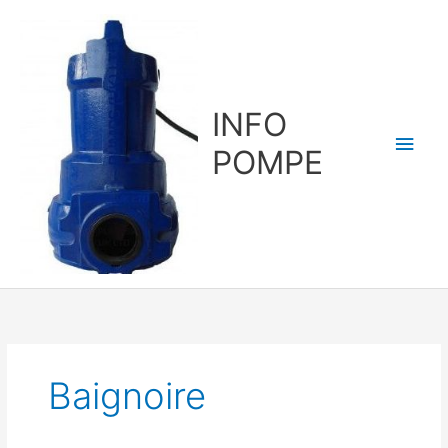
Aller
au
contenu
INFO
Men
POMPE
princ
Baignoire