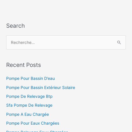
Search
R
e
c
h
Recent Posts
e
Pompe Pour Bassin D’eau
r
c
Pompe Pour Bassin Extérieur Solaire
h
Pompe De Relevage Btp
e
Sfa Pompe De Relevage
r
Pompe A Eau Chargée
Pompe Pour Eaux Chargées
: