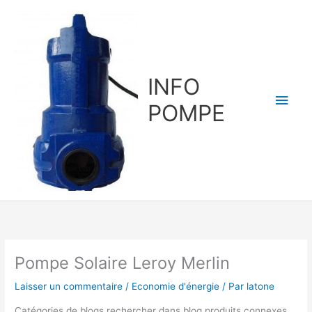
Aller
au
contenu
INFO
Men
POMPE
princ
Pompe Solaire Leroy Merlin
Laisser un commentaire
/
Economie d'énergie
/ Par
latone
Catégories de blogs rechercher dans blog produits connexes